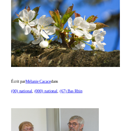
Écrit par
Mélanie Cacace
dans
(00) national
, 
(000) national
, 
(67) Bas Rhin