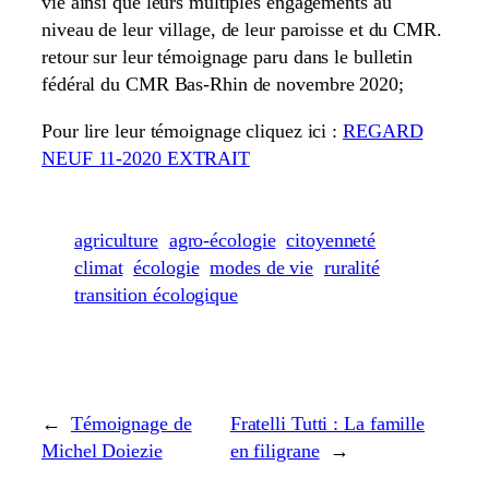
vie ainsi que leurs multiples engagements au
niveau de leur village, de leur paroisse et du CMR.
retour sur leur témoignage paru dans le bulletin
fédéral du CMR Bas-Rhin de novembre 2020;
Pour lire leur témoignage cliquez ici :
REGARD
NEUF 11-2020 EXTRAIT
agriculture
agro-écologie
citoyenneté
climat
écologie
modes de vie
ruralité
transition écologique
←
Témoignage de
Fratelli Tutti : La famille
Michel Doiezie
en filigrane
→