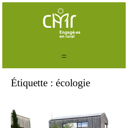
Aller
au
contenu
Étiquette :
écologie