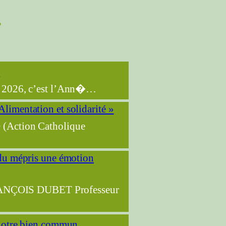
e
FR 2026, c’est l’Ann�…
limentation et solidarité »
 (Action Catholique
 du mépris une émotion
NÇOIS DUBET Professeur
 notre bien commun