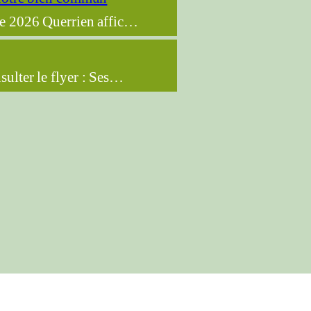
e 2026 Querrien affic…
sulter le flyer : Ses…