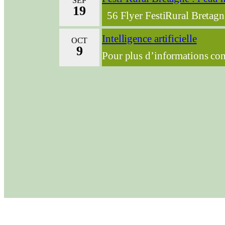
SEP
19
56 Flyer FestiRural Bretagn
Intelligence artificielle
OCT
9
Pour plus d’informations con