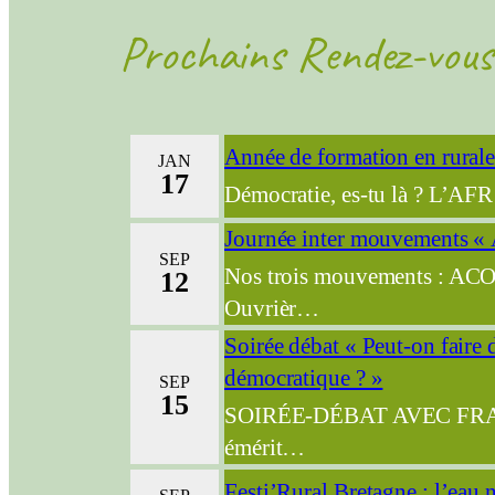
Prochains Rendez-vous
Année de formation en rural
JAN
17
Démocratie, es-tu là ? L’A
Journée inter mouvements « A
SEP
Nos trois mouvements : ACO
12
Ouvrièr…
Soirée débat « Peut-on faire
démocratique ? »
SEP
15
SOIRÉE-DÉBAT AVEC FRA
émérit…
Festi’Rural Bretagne : l’eau