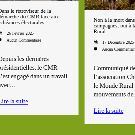
 rétroviseur de la
che du CMR face aux
Non à la mort dans nos
ces électorales
campagnes, oui à la vie d
Rural
Février 2026
un Commentaire
17 Décembre 2025
Aucun Commentaire
s les dernières
dentielles, le CMR
Communiqué de
engagé dans un travail
l’association Chrétie
…
le Monde Rural Face
mouvements de…
a suite
Lire la suite