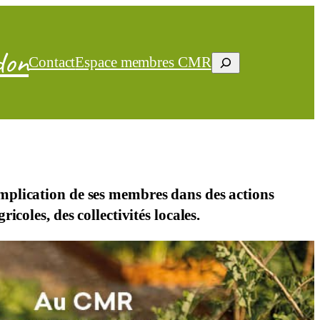
don
S
Contact
Espace membres CMR
e
a
r
c
h
implication de ses membres dans des actions
coles, des collectivités locales.