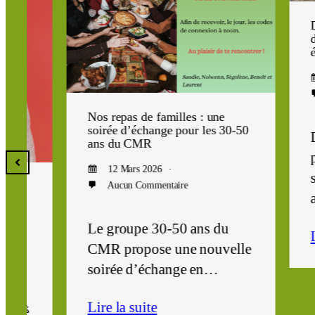
Dans le
démar
échéan
26 
Auc
Nos repas de familles : une
soirée d’échange pour les 30-50
Depui
ans du CMR
prési
12 Mars 2026
s’est 
Aucun Commentaire
avec
Le groupe 30-50 ans du
Lire l
CMR propose une nouvelle
soirée d’échange en…
Lire la suite