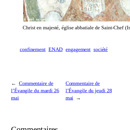
Christ en majesté, église abbatiale de Saint-Chef (Is
confinement
ENAD
engagement
société
←
Commentaire de
Commentaire de
l’Évangile du mardi 26
l’Évangile du jeudi 28
mai
mai
→
Commentaires