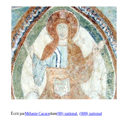
Écrit par
Mélanie Cacace
dans
(00) national
, 
(000) national