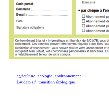
agriculture
écologie
environnement
Laudato si’
transition écologique