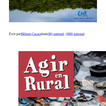
Écrit par
Mélanie Cacace
dans
(00) national
, 
(000) national