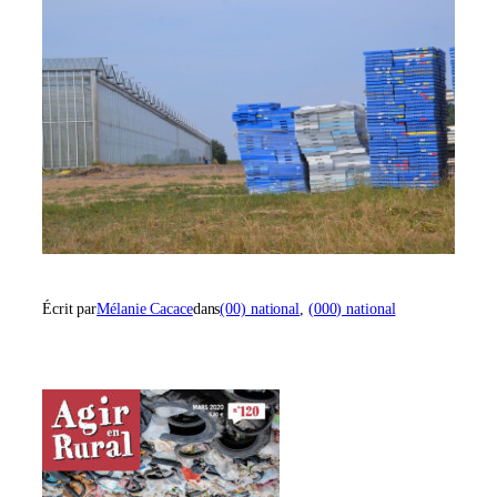
Écrit par
Mélanie Cacace
dans
(00) national
, 
(000) national