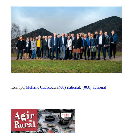
Écrit par
Mélanie Cacace
dans
(00) national
, 
(000) national