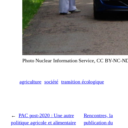
Photo Nuclear Information Service, CC BY-NC-N
agriculture
société
transition écologique
←
PAC post-2020 : Une autre
Rencontres, la
politique agricole et alimentaire
publication du