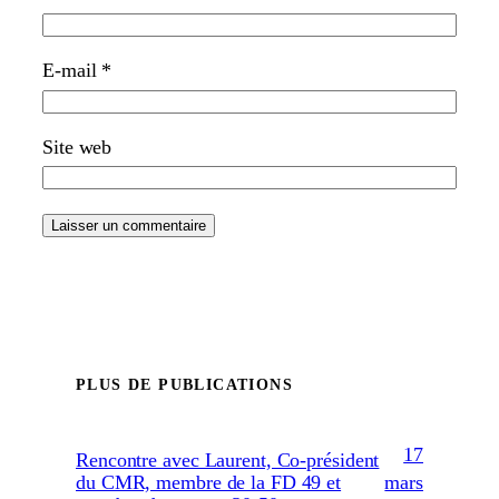
E-mail
*
Site web
PLUS DE PUBLICATIONS
17
Rencontre avec Laurent, Co-président
mars
du CMR, membre de la FD 49 et