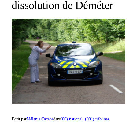
dissolution de Déméter
Écrit par
Mélanie Cacace
dans
(00) national
, 
(001) tribunes