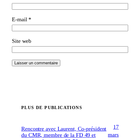
E-mail
*
Site web
PLUS DE PUBLICATIONS
17
Rencontre avec Laurent, Co-président
mars
du CMR, membre de la FD 49 et