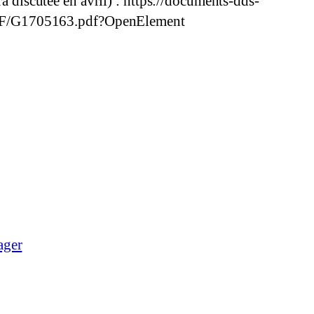
ra discutée en avril) : https://documents-dds-
F/G1705163.pdf?OpenElement
ager