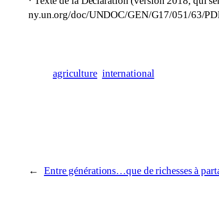
· Texte de la Déclaration (version 2018, qui se
ny.un.org/doc/UNDOC/GEN/G17/051/63/PD
agriculture
international
←
Entre générations…que de richesses à part