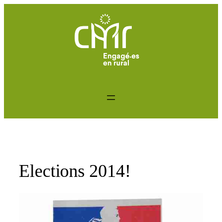
Aller
au
contenu
Elections 2014!