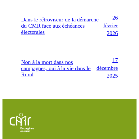
26
Dans le rétroviseur de la démarche
février
du CMR face aux échéances
électorales
2026
17
Non à la mort dans nos
décembre
campagnes, oui à la vie dans le
Rural
2025