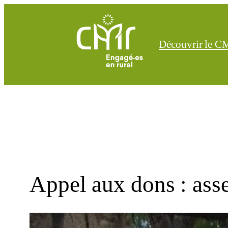
Aller
au
contenu
Découvrir le 
Appel aux dons : as