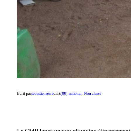
Écrit par
sebastienserre
dans
(00) national
, 
Non classé