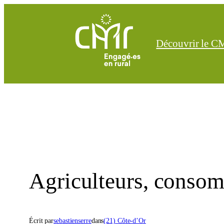
Aller
au
contenu
Découvrir le 
Agriculteurs, consomma
Écrit par
sebastienserre
dans
(21) Côte-d’Or