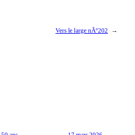
Vers le large nÂ°202
→
-50 ans
17 mars 2026