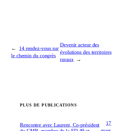
Devenir acteur des
←
14 rendez-vous sur
évolutions des territoires
le chemin du congrès
ruraux
→
PLUS DE PUBLICATIONS
17
Rencontre avec Laurent, Co-président
mars
du CMR, membre de la FD 49 et