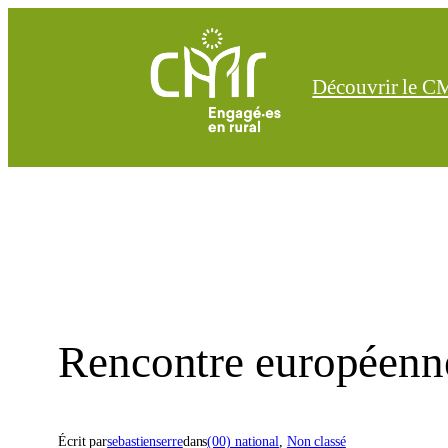
Aller
au
contenu
Découvrir le 
Rencontre européen
Écrit par
sebastienserre
dans
(00) national
, 
Non classé