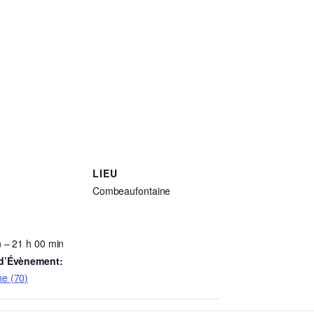
LIEU
Combeaufontaine
 – 21 h 00 min
 d’Évènement:
e (70)