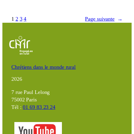
1
2
3
4
Page suivante
→
Chrétiens dans le monde rural
2026
7 rue Paul Lelong
75002 Paris
Tél :
01 69 83 23 24