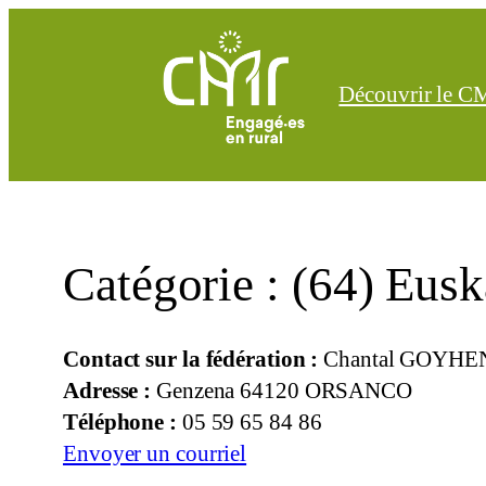
Aller
au
contenu
Découvrir le 
Catégorie :
(64) Eusk
Contact sur la fédération :
Chantal GOYH
Adresse :
Genzena 64120 ORSANCO
Téléphone :
05 59 65 84 86
Envoyer un courriel