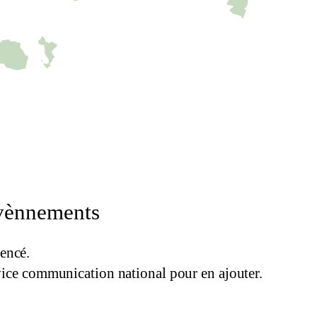
C-map
évènnements
encé.
rvice communication national pour en ajouter.