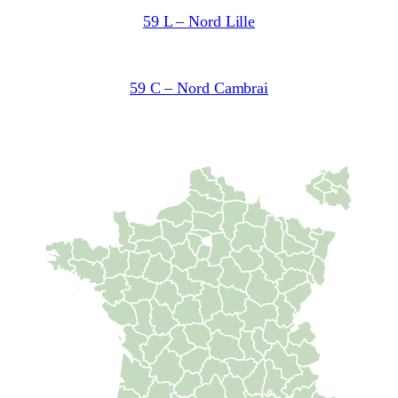
59 L – Nord Lille
59 C – Nord Cambrai