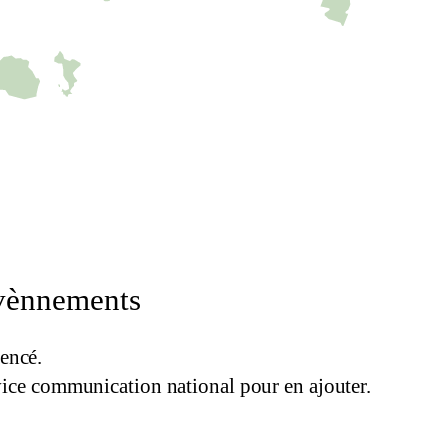
C-map
évènnements
encé.
rvice communication national pour en ajouter.