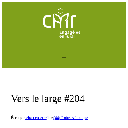
Aller
au
contenu
Vers le large #204
Écrit par
sebastienserre
dans
(44) Loire-Atlantique