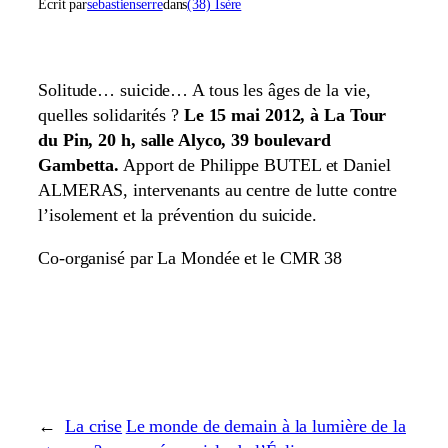
Écrit par
sebastienserre
dans
(38) Isère
Solitude… suicide… A tous les âges de la vie,
quelles solidarités ?
Le 15 mai 2012, à La Tour
du Pin, 20 h, salle Alyco, 39 boulevard
Gambetta.
Apport de Philippe BUTEL et Daniel
ALMERAS, intervenants au centre de lutte contre
l’isolement et la prévention du suicide.
Co-organisé par La Mondée et le CMR 38
←
La crise
Le monde de demain à la lumière de la