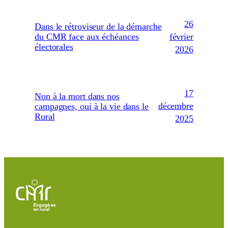
26
Dans le rétroviseur de la démarche
février
du CMR face aux échéances
électorales
2026
17
Non à la mort dans nos
décembre
campagnes, oui à la vie dans le
Rural
2025