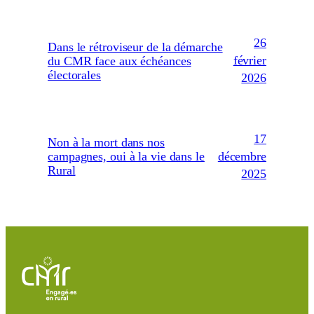
26
Dans le rétroviseur de la démarche
février
du CMR face aux échéances
électorales
2026
17
Non à la mort dans nos
décembre
campagnes, oui à la vie dans le
Rural
2025