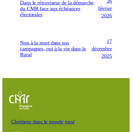
26
Dans le rétroviseur de la démarche
février
du CMR face aux échéances
électorales
2026
17
Non à la mort dans nos
décembre
campagnes, oui à la vie dans le
Rural
2025
Chrétiens dans le monde rural