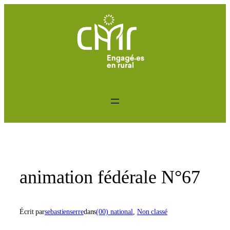
Aller
au
contenu
animation fédérale N°67
Écrit par
sebastienserre
dans
(00) national
, 
Non classé