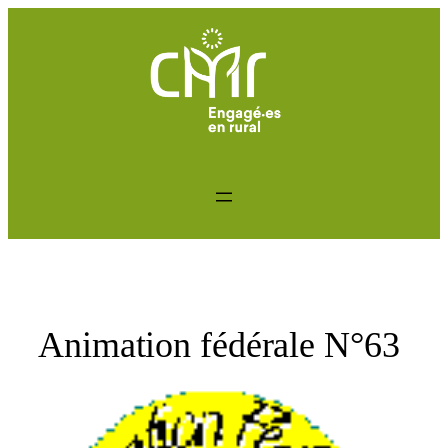
Aller
au
contenu
Animation fédérale N°63