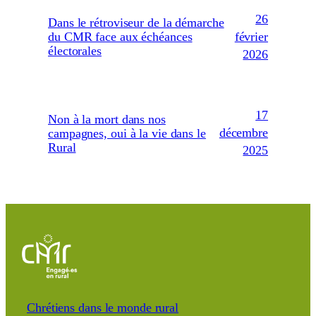
26
Dans le rétroviseur de la démarche
février
du CMR face aux échéances
électorales
2026
17
Non à la mort dans nos
décembre
campagnes, oui à la vie dans le
Rural
2025
Chrétiens dans le monde rural